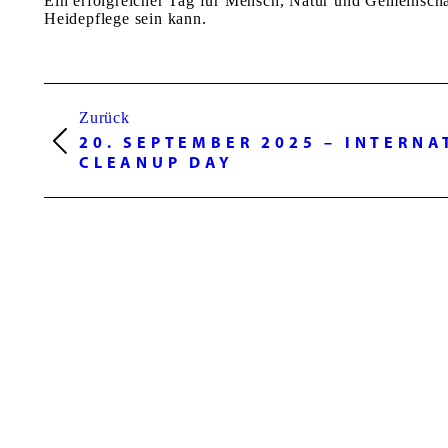
Ein erfolgreicher Tag für Mensch, Natur und Gemeinscha
Heidepflege sein kann.
PROJECT
Zurück
NAVIGATION
20. SEPTEMBER 2025 – INTERN
Previous
CLEANUP DAY
project: