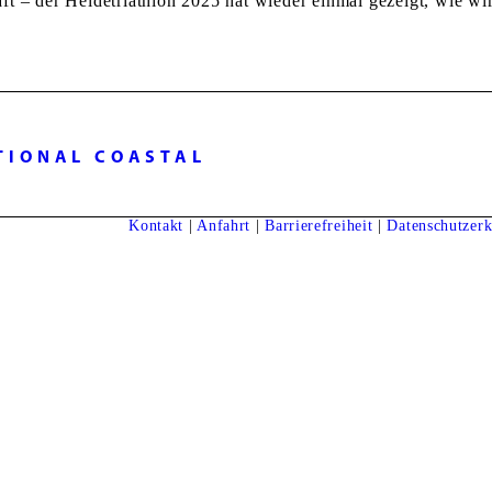
ft – der Heidetriathlon 2025 hat wieder einmal gezeigt, wie w
ATIONAL COASTAL
Next
project:
Kontakt
|
Anfahrt
|
Barrierefreiheit
|
Datenschutzerk