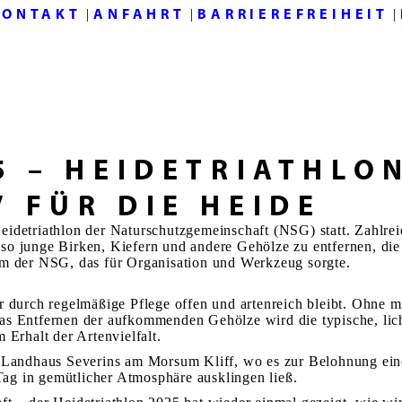
KONTAKT
ANFAHRT
BARRIEREFREIHEIT
|
|
|
m
book
s
ow
5 – HEIDETRIATHLO
 FÜR DIE HEIDE
idetriathlon der Naturschutzgemeinschaft (NSG) statt. Zahlreich
lso junge Birken, Kiefern und andere Gehölze zu entfernen, d
am der NSG, das für Organisation und Werkzeug sorgte.
r durch regelmäßige Pflege offen und artenreich bleibt. Ohne 
s Entfernen der aufkommenden Gehölze wird die typische, licht
 Erhalt der Artenvielfalt.
m Landhaus Severins am Morsum Kliff, wo es zur Belohnung ein
ag in gemütlicher Atmosphäre ausklingen ließ.