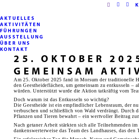
Search:
Instagra
Face
page
page
AKTUELLES
opens
open
AKTIVITÄTEN
in
in
FÜHRUNGEN
new
new
AUSSTELLUNG
window
wind
ÜBER UNS
KONTAKT
25. OKTOBER 202
GEMEINSAM AKTIV
Am 25. Oktober 2025 fand in Morsum der traditionelle He
den Geestheideflächen, um gemeinsam zu entkusseln – a
würden. Unterstützt wurde die Aktion tatkräftig vom Te
Doch warum ist das Entkusseln so wichtig?
Die Geestheide ist ein empfindlicher Lebensraum, der nu
verbuschen und schließlich von Wald verdrängt. Durch da
Pflanzen und Tieren bewahrt – ein wertvoller Beitrag zum
Nach getaner Arbeit stärkten sich alle Teilnehmenden i
dankenswerterweise das Team des Landhauses, das den T